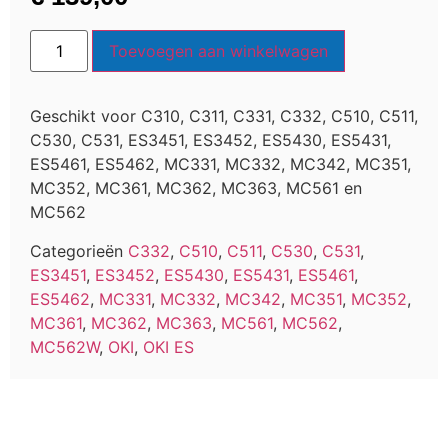
Toevoegen aan winkelwagen
Geschikt voor C310, C311, C331, C332, C510, C511,
C530, C531, ES3451, ES3452, ES5430, ES5431,
ES5461, ES5462, MC331, MC332, MC342, MC351,
MC352, MC361, MC362, MC363, MC561 en
MC562
Categorieën
C332
,
C510
,
C511
,
C530
,
C531
,
ES3451
,
ES3452
,
ES5430
,
ES5431
,
ES5461
,
ES5462
,
MC331
,
MC332
,
MC342
,
MC351
,
MC352
,
MC361
,
MC362
,
MC363
,
MC561
,
MC562
,
MC562W
,
OKI
,
OKI ES