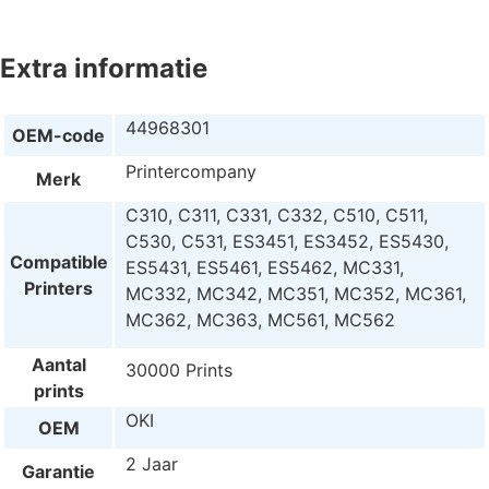
Extra informatie
44968301
OEM-code
Printercompany
Merk
C310, C311, C331, C332, C510, C511,
C530, C531, ES3451, ES3452, ES5430,
Compatible
ES5431, ES5461, ES5462, MC331,
Printers
MC332, MC342, MC351, MC352, MC361,
MC362, MC363, MC561, MC562
Aantal
30000 Prints
prints
OKI
OEM
2 Jaar
Garantie