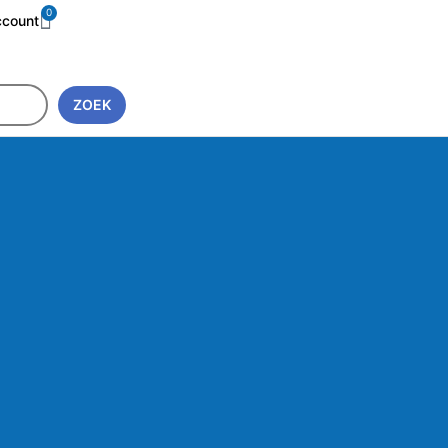
0
ccount
ZOEK