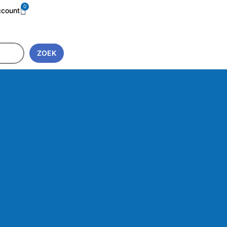
0
ccount
ZOEK