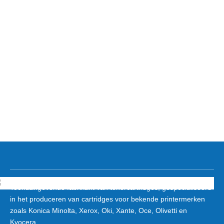
Toonaangevende fabrikant van tonercartridges, gespecialiseerd
in het produceren van cartridges voor bekende printermerken
zoals Konica Minolta, Xerox, Oki, Xante, Oce, Olivetti en
Kyocera.