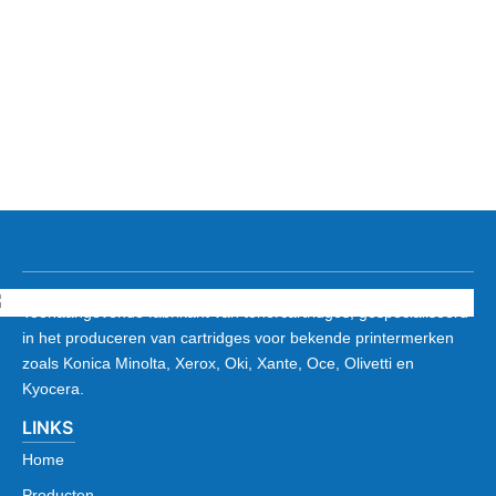
Toonaangevende fabrikant van tonercartridges, gespecialiseerd
in het produceren van cartridges voor bekende printermerken
zoals Konica Minolta, Xerox, Oki, Xante, Oce, Olivetti en
Kyocera.
LINKS
Home
Producten