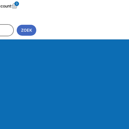
0
ccount
ZOEK