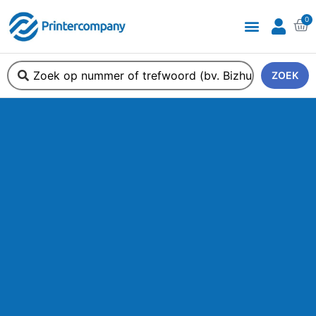
0
ZOEK