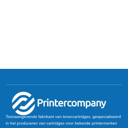
Toonaangevende fabrikant van tonercartridges, gespecialiseerd
in het produceren van cartridges voor bekende printermerken