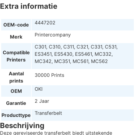
Extra informatie
4447202
OEM-code
Printercompany
Merk
C301, C310, C311, C321, C331, C531,
Compatible
ES3451, ES5430, ES5461, MC332,
Printers
MC342, MC351, MC561, MC562
Aantal
30000 Prints
prints
OKI
OEM
2 Jaar
Garantie
Transferbelt
Producttype
Beschrijving
Deze gereviseerde transferbelt biedt uitstekende