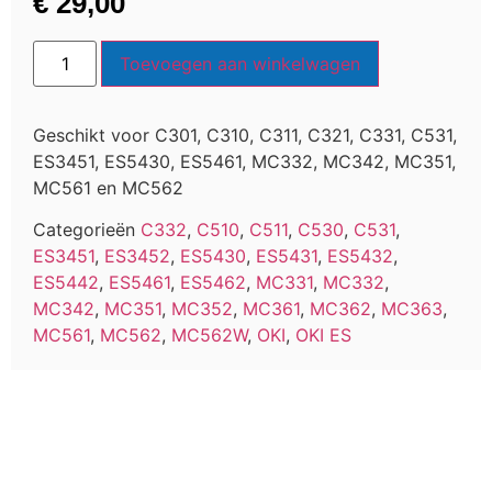
€
29,00
Toevoegen aan winkelwagen
Geschikt voor C301, C310, C311, C321, C331, C531,
ES3451, ES5430, ES5461, MC332, MC342, MC351,
MC561 en MC562
Categorieën
C332
,
C510
,
C511
,
C530
,
C531
,
ES3451
,
ES3452
,
ES5430
,
ES5431
,
ES5432
,
ES5442
,
ES5461
,
ES5462
,
MC331
,
MC332
,
MC342
,
MC351
,
MC352
,
MC361
,
MC362
,
MC363
,
MC561
,
MC562
,
MC562W
,
OKI
,
OKI ES