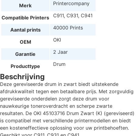
Printercompany
Merk
C911, C931, C941
Compatible Printers
40000 Prints
Aantal prints
OKI
OEM
2 Jaar
Garantie
Drum
Producttype
Beschrijving
Deze gereviseerde drum in zwart biedt uitstekende
afdrukkwaliteit tegen een betaalbare prijs. Met zorgvuldig
gereviseerde onderdelen zorgt deze drum voor
nauwkeurige toneroverdracht en scherpe zwarte
resultaten. De OKI 45103716 Drum Zwart (K) (gereviseerd)
is compatibel met verschillende printermodellen en biedt
een kosteneffectieve oplossing voor uw printbehoeften.
Geschikt voor C911, C931 en C941