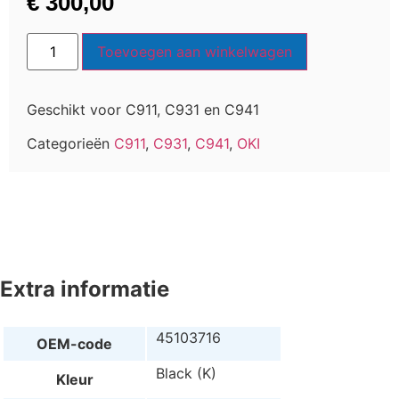
€
300,00
Toevoegen aan winkelwagen
Geschikt voor C911, C931 en C941
Categorieën
C911
,
C931
,
C941
,
OKI
Extra informatie
45103716
OEM-code
Black (K)
Kleur