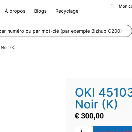
Mon c
À propos
Blogs
Recyclage
Noir (K)
OKI 4510
Noir (K)
€
300,00