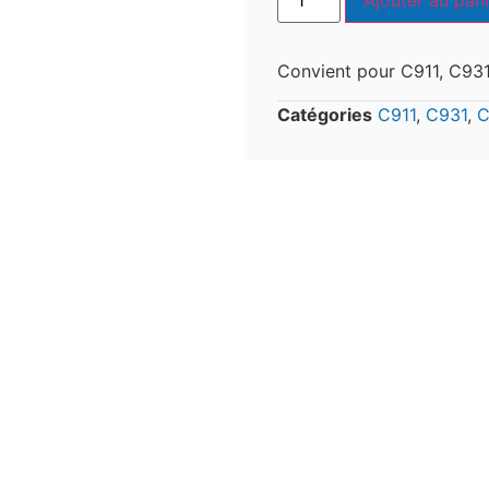
Ajouter au pani
Convient pour C911, C93
Catégories
C911
,
C931
,
C