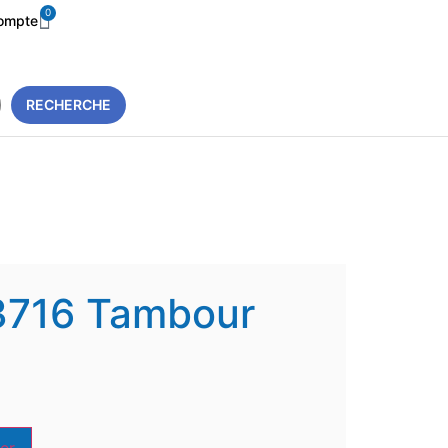
0
ompte
RECHERCHE
3716 Tambour