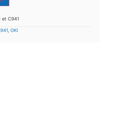
er
1 et C941
941
,
OKI