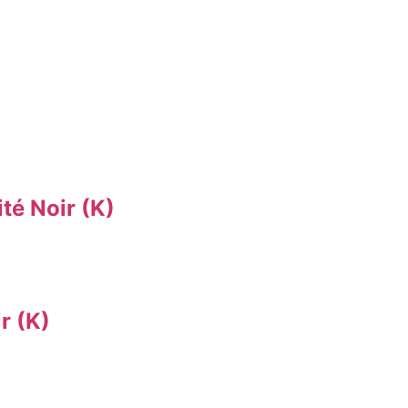
é Noir (K)
r (K)