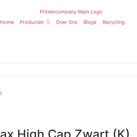
Home
Producten
Over Ons
Blogs
Recycling
)
x High Cap Zwart (K)