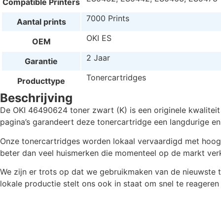
Compatible Printers
7000 Prints
Aantal prints
OKI ES
OEM
2 Jaar
Garantie
Tonercartridges
Producttype
Beschrijving
De OKI 46490624 toner zwart (K) is een originele kwalite
pagina’s garandeert deze tonercartridge een langdurige en
Onze tonercartridges worden lokaal vervaardigd met hoogwaa
beter dan veel huismerken die momenteel op de markt verkr
We zijn er trots op dat we gebruikmaken van de nieuwste
lokale productie stelt ons ook in staat om snel te reagere