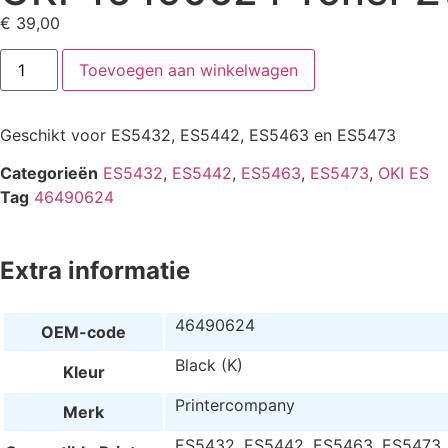
€
39,00
Toevoegen aan winkelwagen
Geschikt voor ES5432, ES5442, ES5463 en ES5473
Categorieën
ES5432
,
ES5442
,
ES5463
,
ES5473
,
OKI ES
Tag
46490624
Extra informatie
46490624
OEM-code
Black (K)
Kleur
Printercompany
Merk
ES5432, ES5442, ES5463, ES5473