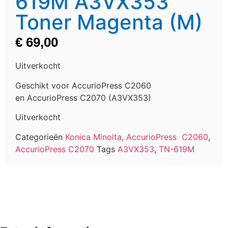
619M A3VX353
Toner Magenta (M)
€
69,00
Uitverkocht
Geschikt voor AccurioPress C2060
en AccurioPress C2070 (A3VX353)
Uitverkocht
Categorieën
Konica Minolta
,
AccurioPress C2060
,
AccurioPress C2070
Tags
A3VX353
,
TN-619M