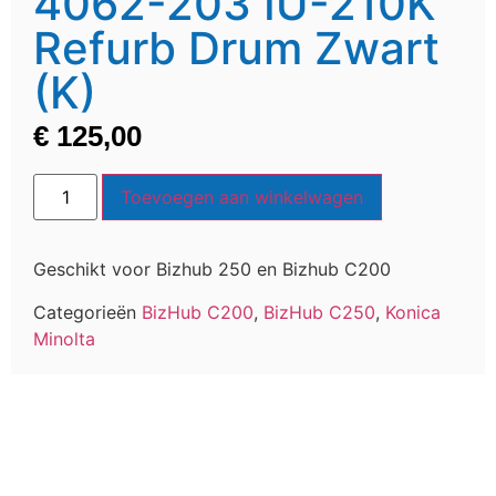
4062-203 IU-210K
Refurb Drum Zwart
(K)
€
125,00
Toevoegen aan winkelwagen
Geschikt voor Bizhub 250 en Bizhub C200
Categorieën
BizHub C200
,
BizHub C250
,
Konica
Minolta