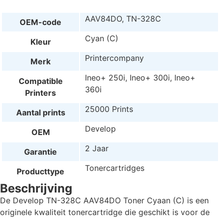
AAV84DO, TN-328C
OEM-code
Cyan (C)
Kleur
Printercompany
Merk
Ineo+ 250i, Ineo+ 300i, Ineo+
Compatible
360i
Printers
25000 Prints
Aantal prints
Develop
OEM
2 Jaar
Garantie
Tonercartridges
Producttype
Beschrijving
De Develop TN-328C AAV84DO Toner Cyaan (C) is een
originele kwaliteit tonercartridge die geschikt is voor de