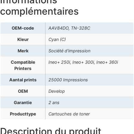
complémentaires
OEM-code
AAV84DO, TN-328C
Kleur
Cyan (C)
Merk
Société d'impression
Compatible
Ineo+ 250i, Ineo+ 300i, Ineo+ 360i
Printers
Aantal prints
25000 Impressions
OEM
Develop
Garantie
2 ans
Producttype
Cartouches de toner
Description du produit