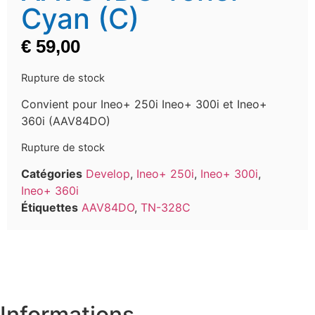
Cyan (C)
€
59,00
Rupture de stock
Convient pour Ineo+ 250i Ineo+ 300i et Ineo+
360i (AAV84DO)
Rupture de stock
Catégories
Develop
,
Ineo+ 250i
,
Ineo+ 300i
,
Ineo+ 360i
Étiquettes
AAV84DO
,
TN-328C
Informations