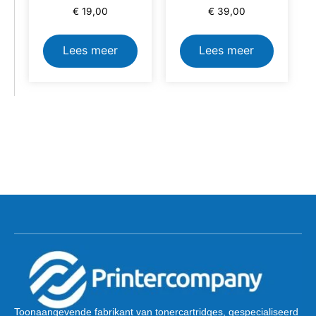
€
19,00
€
39,00
Lees meer
Lees meer
Toonaangevende fabrikant van tonercartridges, gespecialiseerd