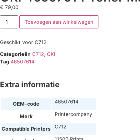
€
79,00
Toevoegen aan winkelwagen
Geschikt voor C712
Categorieën
C712
,
OKI
Tag
46507614
Extra informatie
46507614
OEM-code
Printercompany
Merk
C712
Compatible Printers
11500 Prints