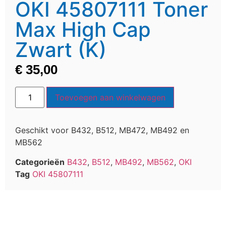
OKI 45807111 Toner
Max High Cap
Zwart (K)
€
35,00
Toevoegen aan winkelwagen
Geschikt voor B432, B512, MB472, MB492 en
MB562
Categorieën
B432
,
B512
,
MB492
,
MB562
,
OKI
Tag
OKI 45807111