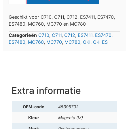
Geschikt voor C710, C711, C712, ES7411, ES7470,
ES7480, MC760, MC770 en MC780
Categorieën
C710
,
C711
,
C712
,
ES7411
,
ES7470
,
ES7480
,
MC760
,
MC770
,
MC780
,
OKI
,
OKI ES
Extra informatie
OEM-code
45395702
Kleur
Magenta (M)
Merk
Printercompany