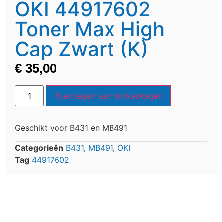
OKI 44917602
Toner Max High
Cap Zwart (K)
€
35,00
Toevoegen aan winkelwagen
Geschikt voor B431 en MB491
Categorieën
B431
,
MB491
,
OKI
Tag
44917602