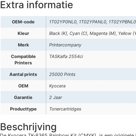
Extra informatie
OEM-code
1T02YP0NL0, 1T02YPANL0, 1T02YPBNL0,
Kleur
Black (K), Cyan (C), Magenta (M), Yellow (
Merk
Printercompany
Compatible
TASKalfa 2554ci
Printers
Aantal prints
25000 Prints
OEM
Kyocera
Garantie
2 Jaar
Producttype
Tonercartridges
Beschrijving
De Kyocera TK-8365 Rainbow Kit (CMYK) is een originele k