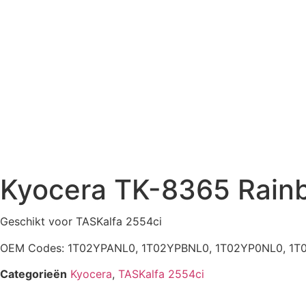
Kyocera TK-8365 Rain
Geschikt voor TASKalfa 2554ci
OEM Codes: 1T02YPANL0, 1T02YPBNL0, 1T02YP0NL0, 1T0
Categorieën
Kyocera
,
TASKalfa 2554ci