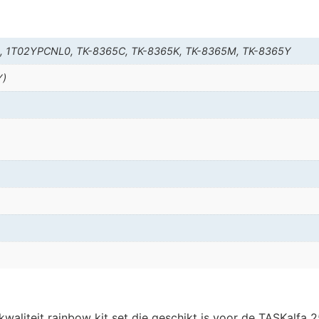
 1T02YPCNL0, TK-8365C, TK-8365K, TK-8365M, TK-8365Y
Y)
waliteit rainbow kit set die geschikt is voor de TASKalfa