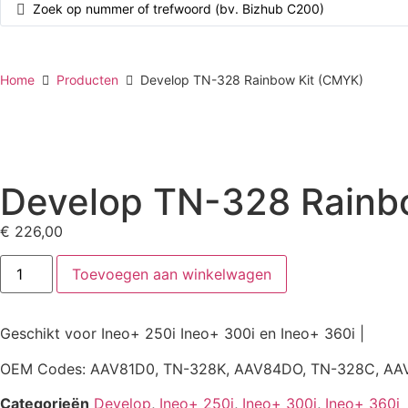
Home
Producten
Develop TN-328 Rainbow Kit (CMYK)
Develop TN-328 Rainb
€
226,00
Toevoegen aan winkelwagen
Geschikt voor Ineo+ 250i Ineo+ 300i en Ineo+ 360i |
OEM Codes:
AAV81D0, TN-328K, AAV84DO, TN-328C, AAV
Categorieën
Develop
,
Ineo+ 250i
,
Ineo+ 300i
,
Ineo+ 360i