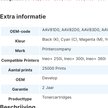
Extra informatie
AAV81D0, AAV82D0, AAV83D0, AA
OEM-code
Black (K), Cyan (C), Magenta (M), Y
Kleur
Printercompany
Merk
Ineo+ 250i, Ineo+ 300i, Ineo+ 360i
Compatible Printers
25000 Prints
Aantal prints
Develop
OEM
2 Jaar
Garantie
Tonercartridges
Producttype
Beschrijving