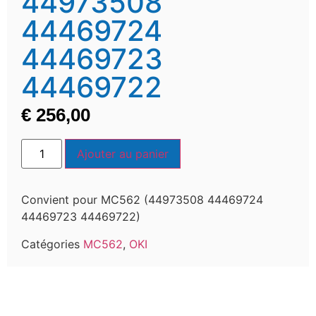
44973508
44469724
44469723
44469722
€
256,00
Ajouter au panier
Convient pour MC562 (44973508 44469724
44469723 44469722)
Catégories
MC562
,
OKI