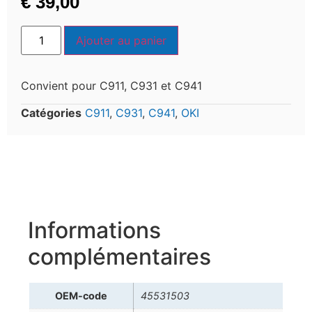
€
39,00
Ajouter au panier
Convient pour C911, C931 et C941
Catégories
C911
,
C931
,
C941
,
OKI
Informations
complémentaires
OEM-code
45531503