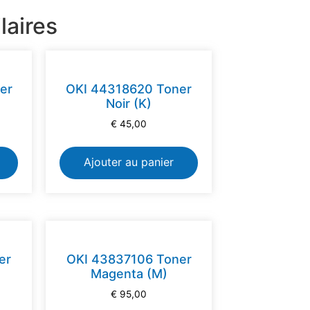
laires
er
OKI 44318620 Toner
Noir (K)
€
45,00
Ajouter au panier
er
OKI 43837106 Toner
Magenta (M)
€
95,00