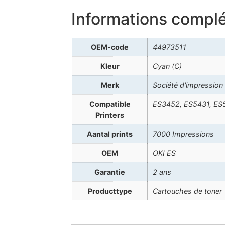
Informations compl
OEM-code
44973511
Kleur
Cyan (C)
Merk
Société d'impression
Compatible
ES3452, ES5431, ES
Printers
Aantal prints
7000 Impressions
OEM
OKI ES
Garantie
2 ans
Producttype
Cartouches de toner