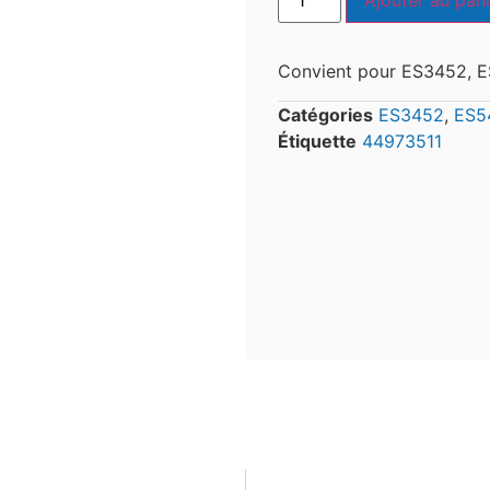
Ajouter au pani
Convient pour ES3452, 
Catégories
ES3452
,
ES5
Étiquette
44973511