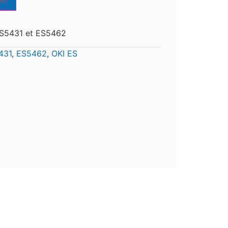
er
ES5431 et ES5462
431
,
ES5462
,
OKI ES