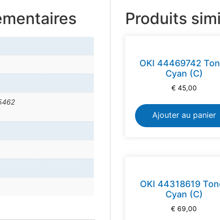
émentaires
Produits simi
OKI 44469742 Ton
Cyan (C)
€
45,00
5462
Ajouter au panier
OKI 44318619 Ton
Cyan (C)
€
69,00