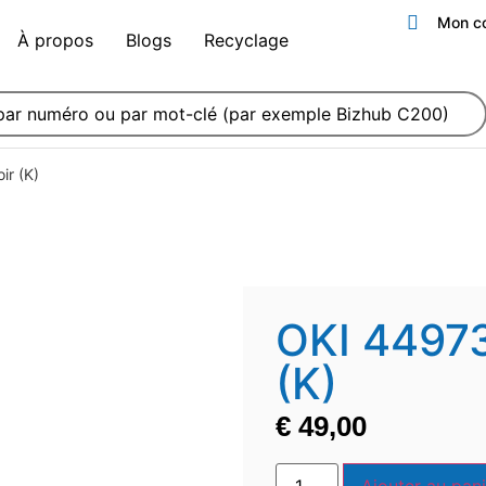
Mon c
À propos
Blogs
Recyclage
ir (K)
OKI 44973
(K)
€
49,00