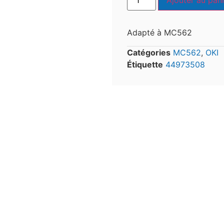
Ajouter au pani
Adapté à MC562
Catégories
MC562
,
OKI
Étiquette
44973508