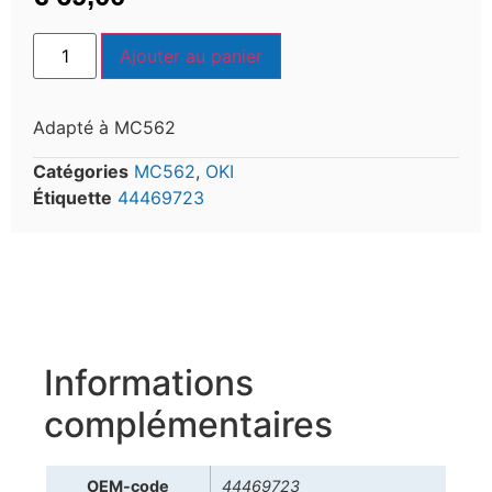
Ajouter au panier
Adapté à MC562
Catégories
MC562
,
OKI
Étiquette
44469723
Informations
complémentaires
OEM-code
44469723