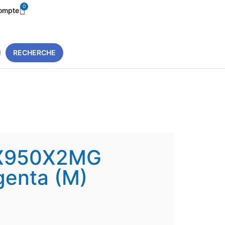
0
ompte
RECHERCHE
 X950X2MG
genta (M)