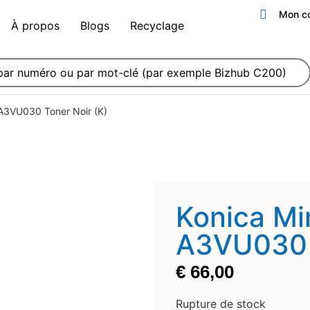
Mon c
À propos
Blogs
Recyclage
A3VU030 Toner Noir (K)
Konica Mi
A3VU030 T
€
66,00
Rupture de stock