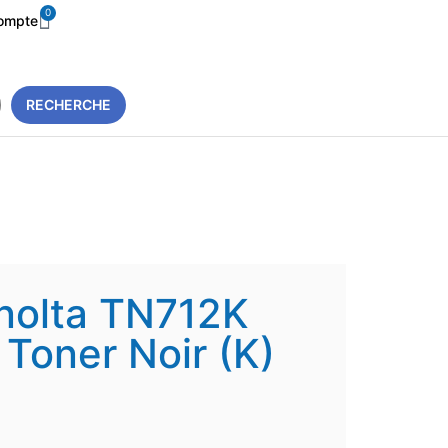
0
ompte
RECHERCHE
nolta TN712K
oner Noir (K)