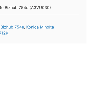
54e Bizhub 754e (A3VU030)
,
Bizhub 754e
,
Konica Minolta
712K