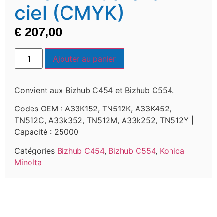
ciel (CMYK)
€
207,00
Ajouter au panier
Convient aux Bizhub C454 et Bizhub C554.
Codes OEM : A33K152, TN512K, A33K452,
TN512C, A33k352, TN512M, A33k252, TN512Y
|
Capacité : 25000
Catégories
Bizhub C454
,
Bizhub C554
,
Konica
Minolta