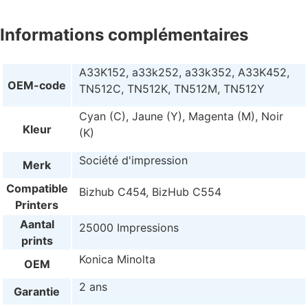
Informations complémentaires
A33K152, a33k252, a33k352, A33K452,
OEM-code
TN512C, TN512K, TN512M, TN512Y
Cyan (C), Jaune (Y), Magenta (M), Noir
Kleur
(K)
Société d'impression
Merk
Compatible
Bizhub C454, BizHub C554
Printers
Aantal
25000 Impressions
prints
Konica Minolta
OEM
2 ans
Garantie