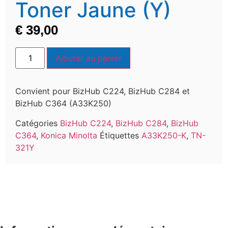
Toner Jaune (Y)
€
39,00
Ajouter au panier
Convient pour BizHub C224, BizHub C284 et
BizHub C364 (A33K250)
Catégories
BizHub C224
,
BizHub C284
,
BizHub
C364
,
Konica Minolta
Étiquettes
A33K250-K
,
TN-
321Y