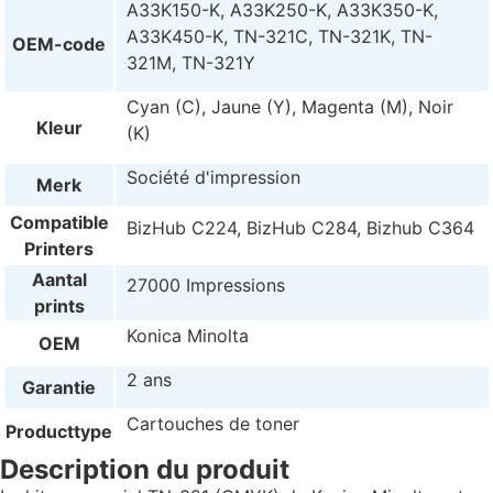
A33K150-K, A33K250-K, A33K350-K,
A33K450-K, TN-321C, TN-321K, TN-
OEM-code
321M, TN-321Y
Cyan (C), Jaune (Y), Magenta (M), Noir
Kleur
(K)
Société d'impression
Merk
Compatible
BizHub C224, BizHub C284, Bizhub C364
Printers
Aantal
27000 Impressions
prints
Konica Minolta
OEM
2 ans
Garantie
Cartouches de toner
Producttype
Description du produit