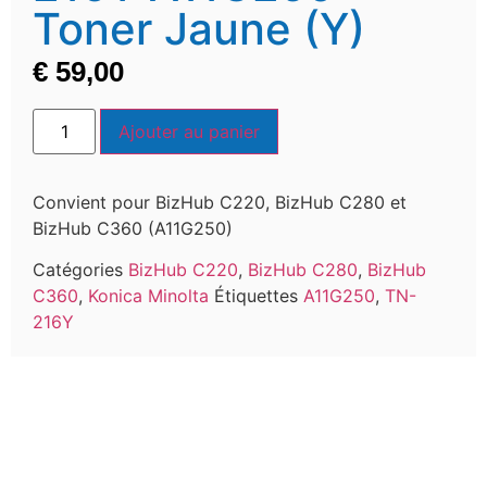
Toner Jaune (Y)
€
59,00
Ajouter au panier
Convient pour BizHub C220, BizHub C280 et
BizHub C360 (A11G250)
Catégories
BizHub C220
,
BizHub C280
,
BizHub
C360
,
Konica Minolta
Étiquettes
A11G250
,
TN-
216Y