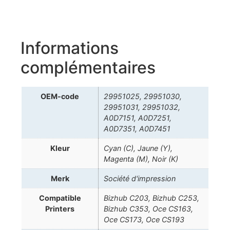
Informations
complémentaires
OEM-code
29951025, 29951030,
29951031, 29951032,
A0D7151, A0D7251,
A0D7351, A0D7451
Kleur
Cyan (C), Jaune (Y),
Magenta (M), Noir (K)
Merk
Société d'impression
Compatible
Bizhub C203, Bizhub C253,
Printers
Bizhub C353, Oce CS163,
Oce CS173, Oce CS193