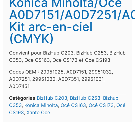
Konica Minolta/Oce
A0D7151/A0D7251/A
Kit arc-en-ciel
(CMYK)
Convient pour BizHub C203, BizHub C253, BizHub
C353, Oce CS163, Oce CS173 et Oce CS193
Codes OEM : 29951025, A0D7151, 29951032,
A0D7251, 29951030, A0D7351, 29951031,
A0D7451
Catégories
BizHub C203
,
BizHub C253
,
Bizhub
C353
,
Konica Minolta
,
Océ CS163
,
Océ CS173
,
Océ
CS193
,
Xante Oce