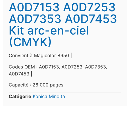
A0D7153 A0D7253
A0D7353 A0D7453
Kit arc-en-ciel
(CMYK)
Convient à Magicolor 8650 |
Codes OEM :
A0D7153, A0D7253, A0D7353,
A0D7453 |
Capacité : 26 000 pages
Catégorie
Konica Minolta